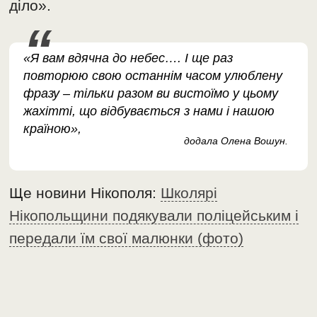
діло».
«Я вам вдячна до небес…. І ще раз
повторюю свою останнім часом улюблену
фразу – тільки разом ви вистоїмо у цьому
жахітті, що відбувається з нами і нашою
країною»,
додала Олена Вошун.
Ще новини Нікополя:
Школярі
Нікопольщини подякували поліцейським і
передали їм свої малюнки (фото)