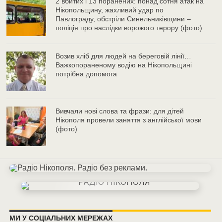
2 вбитих і 13 поранених: понад сотня атак на
Нікопольщину, жахливий удар по
Павлограду, обстріли Синельниківщини –
поліція про наслідки ворожого терору (фото)
Возив хліб для людей на береговій лінії…
Важкопораненому водію на Нікопольщині
потрібна допомога
Вивчали нові слова та фрази: для дітей
Нікополя провели заняття з англійської мови
(фото)
МИ У СОЦІАЛЬНИХ МЕРЕЖАХ