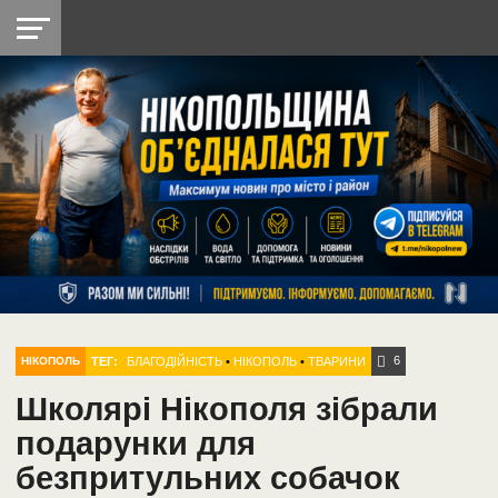
НІКОПОЛЬ
РАДІО
РАЙОН
СІЧЕСЛАВСЬКА
УКРАЇНА
РЕТРО
ЛАЙТ
УКРАЇНА
ДОПОМОГА
НІКОПОЛЬ
6
ТЕГ:
БЛАГОДІЙНІСТЬ
•
НІКОПОЛЬ
•
ТВАРИНИ
НІКОПОЛЬ
Школярі Нікополя зібрали
подарунки для
безпритульних собачок