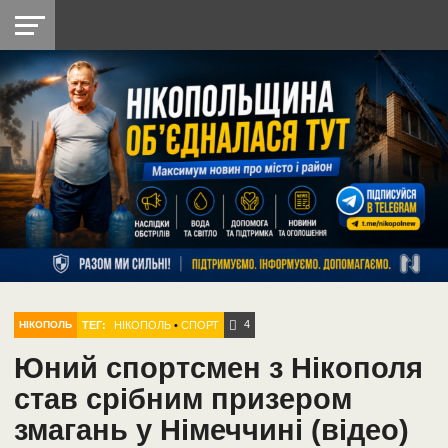
НІКОПОЛЬ
РАДІО
РАЙОН
СІЧЕСЛАВСЬКА
УКРАЇНА
РЕТРО
ЛАЙТ
УКРАЇНА
ДОПОМОГА
НІКОПОЛЬ
4
ТЕГ:
НІКОПОЛЬ
•
СПОРТ
НІКОПОЛЬ
Юний спортсмен з Нікополя
став срібним призером
змагань у Німеччині (відео)