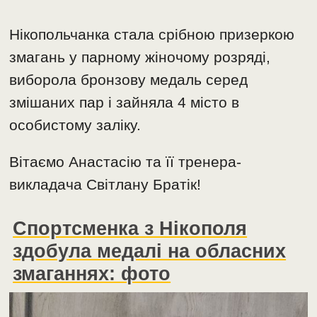
Нікопольчанка стала срібною призеркою
змагань у парному жіночому розряді,
виборола бронзову медаль серед
змішаних пар і зайняла 4 місто в
особистому заліку.
Вітаємо Анастасію та її тренера-
викладача Світлану Братік!
Спортсменка з Нікополя
здобула медалі на обласних
змаганнях: фото