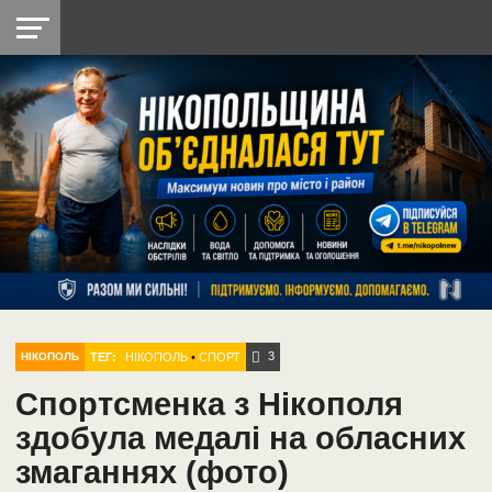
НІКОПОЛЬ
РАДІО
РАЙОН
СІЧЕСЛАВСЬКА
УКРАЇНА
РЕТРО
ЛАЙТ
УКРАЇНА
ДОПОМОГА
НІКОПОЛЬ
3
ТЕГ:
НІКОПОЛЬ
•
СПОРТ
НІКОПОЛЬ
Спортсменка з Нікополя
здобула медалі на обласних
змаганнях (фото)