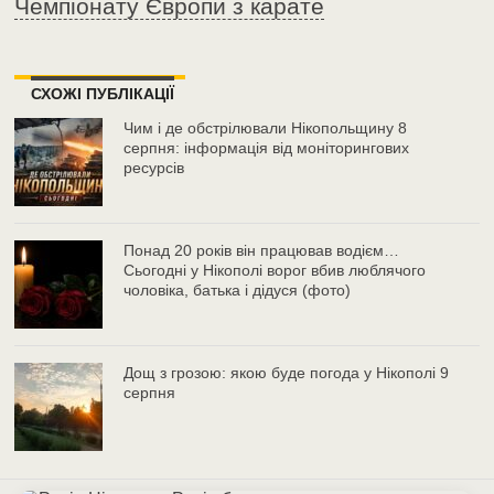
Чемпіонату Європи з карате
СХОЖІ ПУБЛІКАЦІЇ
Чим і де обстрілювали Нікопольщину 8
серпня: інформація від моніторингових
ресурсів
Понад 20 років він працював водієм…
Сьогодні у Нікополі ворог вбив люблячого
чоловіка, батька і дідуся (фото)
Дощ з грозою: якою буде погода у Нікополі 9
серпня