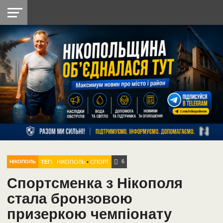
НІКОПОЛЬ
РАДІО
РАЙОН
СІЧЕСЛАВСЬКА
УКРАЇНА
РЕТРО
ЛАЙТ
УКРАЇНА
ДОПОМОГА
НІКОПОЛЬ
6
ТЕГ:
НІКОПОЛЬ
•
СПОРТ
НІКОПОЛЬ
Спортсменка з Нікополя
стала бронзовою
призеркою чемпіонату