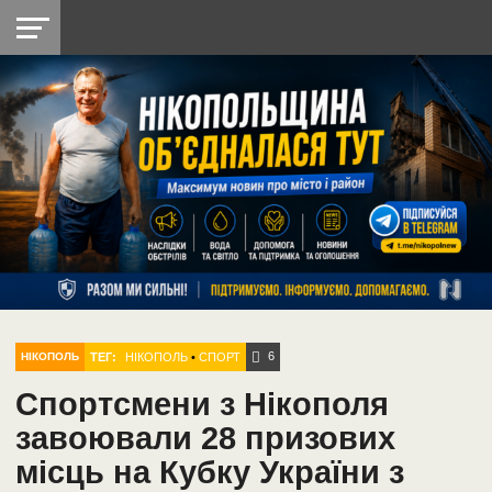
НІКОПОЛЬ
РАДІО
РАЙОН
СІЧЕСЛАВСЬКА
УКРАЇНА
РЕТРО
ЛАЙТ
УКРАЇНА
ДОПОМОГА
НІКОПОЛЬ
6
ТЕГ:
НІКОПОЛЬ
•
СПОРТ
НІКОПОЛЬ
Спортсмени з Нікополя
завоювали 28 призових
місць на Кубку України з