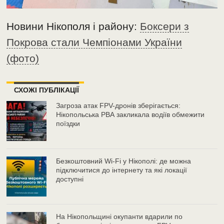
Новини Нікополя і району:
Боксери з
Покрова стали Чемпіонами України
(фото)
СХОЖІ ПУБЛІКАЦІЇ
Загроза атак FPV-дронів зберігається:
Нікопольська РВА закликала водіїв обмежити
поїздки
Безкоштовний Wi-Fi у Нікополі: де можна
підключитися до інтернету та які локації
доступні
На Нікопольщині окупанти вдарили по