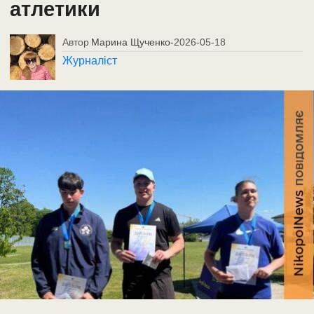
атлетики
Автор
Марина Щученко
-
2026-05-18
Журналіст