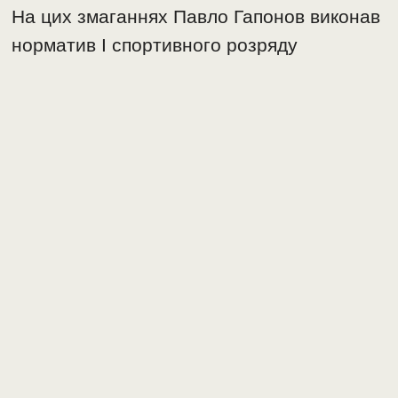
На цих змаганнях Павло Гапонов виконав
норматив І спортивного розряду