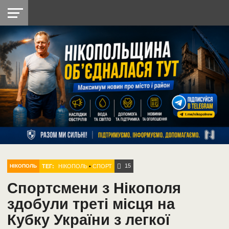
НІКОПОЛЬ
РАДІО
РАЙОН
СІЧЕСЛАВСЬКА
УКРАЇНА
РЕТРО
ЛАЙТ
УКРАЇНА
ДОПОМОГА
НІКОПОЛЬ
15
ТЕГ:
НІКОПОЛЬ
•
СПОРТ
НІКОПОЛЬ
Спортсмени з Нікополя
здобули треті місця на
Кубку України з легкої