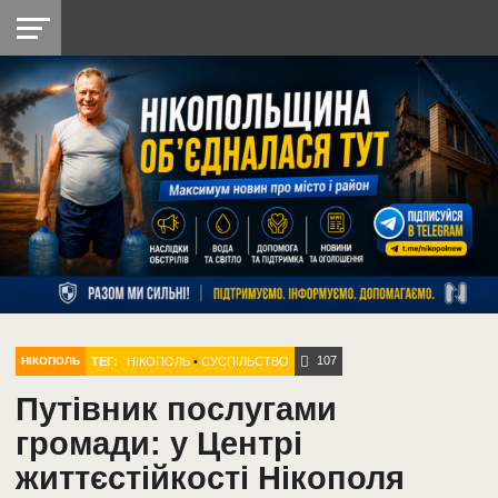
НІКОПОЛЬ
РАДІО
РАЙОН
СІЧЕСЛАВСЬКА
УКРАЇНА
РЕТРО
ЛАЙТ
УКРАЇНА
ДОПОМОГА
НІКОПОЛЬ
107
ТЕГ:
НІКОПОЛЬ
•
СУСПІЛЬСТВО
НІКОПОЛЬ
Путівник послугами
громади: у Центрі
життєстійкості Нікополя