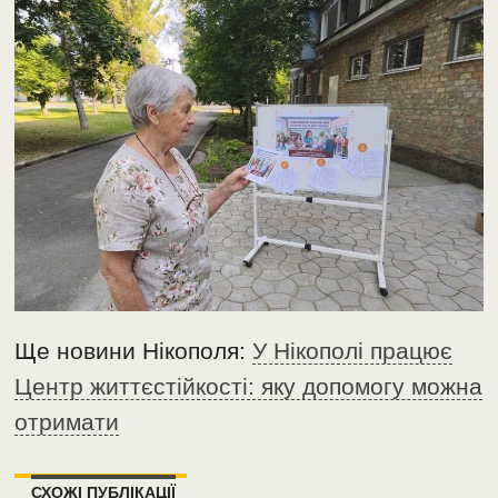
Ще новини Нікополя:
У Нікополі працює
Центр життєстійкості: яку допомогу можна
отримати
СХОЖІ ПУБЛІКАЦІЇ