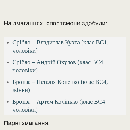
На змаганнях спортсмени здобули:
Срібло – Владислав Кухта (клас BC1,
чоловіки)
Срібло – Андрій Окулов (клас BC4,
чоловіки)
Бронза – Наталія Коненко (клас BC4,
жінки)
Бронза – Артем Колінько (клас BC4,
чоловіки)
Парні змагання: