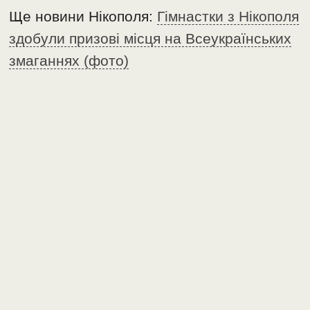
Ще новини Нікополя:
Гімнастки з Нікополя
здобули призові місця на Всеукраїнських
змаганнях (фото)