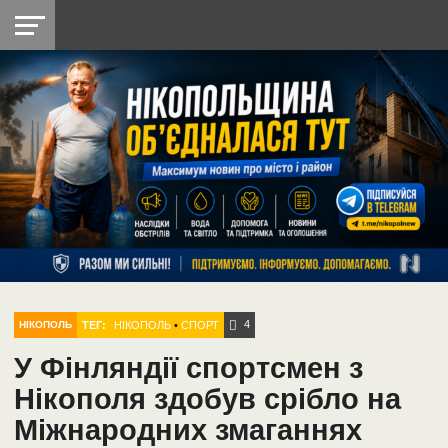
НІКОПОЛЬ
РАДІО
РАЙОН
СІЧЕСЛАВСЬКА
УКРАЇНА
РЕТРО
ЛАЙТ
УКРАЇНА
ДОПОМОГА
НІКОПОЛЬ
4
ТЕГ:
НІКОПОЛЬ
•
СПОРТ
НІКОПОЛЬ
У Фінляндії спортсмен з
Нікополя здобув срібло на
Міжнародних змаганнях