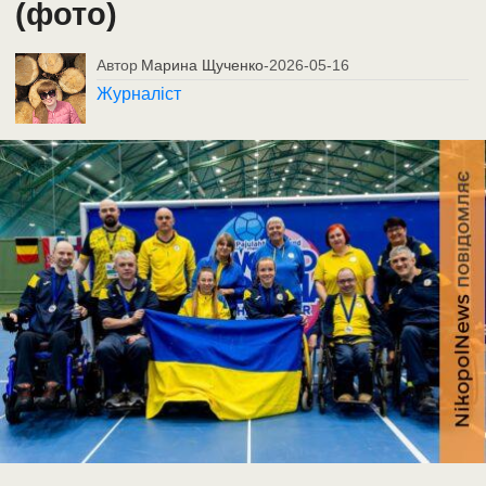
(фото)
Автор
Марина Щученко
-
2026-05-16
Журналіст