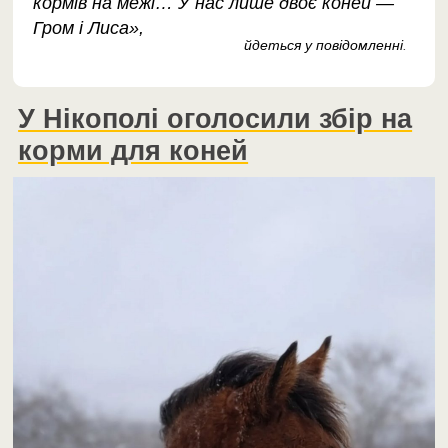
кормів на межі… У нас лише двоє коней —
Гром і Лиса»,
йдеться у повідомленні
.
У Нікополі оголосили збір на
корми для коней