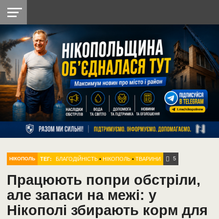
НІКОПОЛЬ
РАДІО
РАЙОН
СІЧЕСЛАВСЬКА
УКРАЇНА
РЕТРО
ЛАЙТ
УКРАЇНА
ДОПОМОГА
НІКОПОЛЬ
5
ТЕГ:
БЛАГОДІЙНІСТЬ
•
НІКОПОЛЬ
•
ТВАРИНИ
НІКОПОЛЬ
Працюють попри обстріли,
але запаси на межі: у
Нікополі збирають корм для