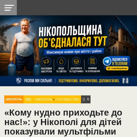
НІКОПОЛЬ
РАДІО
РАЙОН
СІЧЕСЛАВСЬКА
УКРАЇНА
РЕТРО
ЛАЙТ
УКРАЇНА
ДОПОМОГА
НІКОПОЛЬ
6
ТЕГ:
НІКОПОЛЬ
•
СУСПІЛЬСТВО
НІКОПОЛЬ
«Кому нудно приходьте до
нас!»: у Нікополі для дітей
показували мультфільми