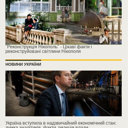
"Реконструкція Нікополь" - Цікаві факти і
реконструйовані світлини Нікополя
НОВИНИ УКРАЇНИ
Україна вступила в надзвичайний економічний стан:
думка аналітиків, факти, реакція влади