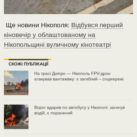
Ще новини Нікополя:
Відбувся перший
кіновечір у облаштованому на
Нікопольщині вуличному кінотеатрі
СХОЖІ ПУБЛІКАЦІЇ
На трасі Дніпро — Нікополь FPV-дрон
атакував вантажівку: є загиблий – соцмережі
Ворог вдарив по автобусу у Нікополі: загинув
водій, є поранений