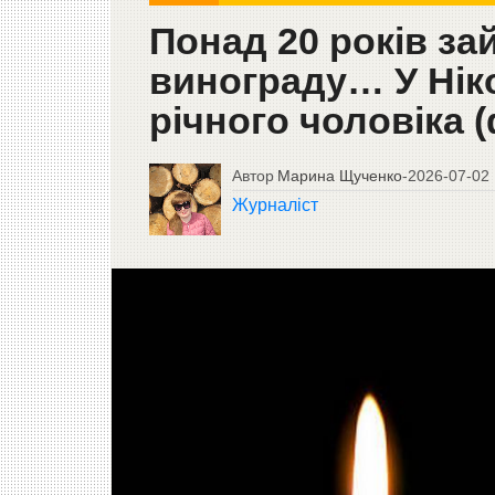
Понад 20 років з
винограду… У Ніко
річного чоловіка 
Автор
Марина Щученко
-
2026-07-02
Журналіст