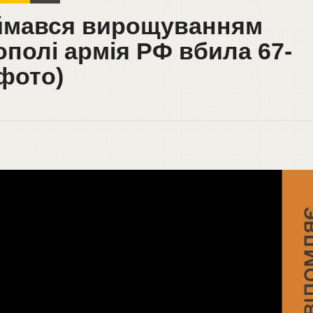
аймався вирощуванням
полі армія РФ вбила 67-
(фото)