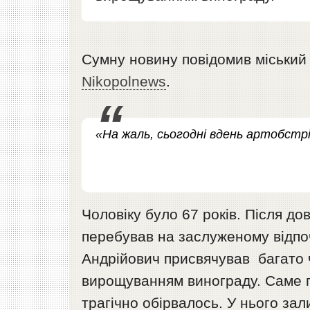
Сумну новину повідомив міський
Nikopolnews
.
«На жаль, сьогодні вдень артобстр
Чоловіку було 67 років. Після дов
перебував на заслуженому відпо
Андрійович присвячував багато ч
вирощуванням винограду. Саме пі
трагічно обірвалось. У нього за