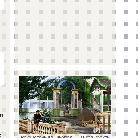
я
.
"Реконструкція Нікополь" - Цікаві факти