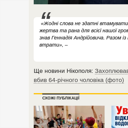
«Жодні слова не здатні втамувати 
жертва та рана для всієї нашої гро
знав Геннадія Андрійовича. Разом із
втрати», –
Ще новини Нікополя:
Захоплював
вбив 64-річного чоловіка (фото)
СХОЖІ ПУБЛІКАЦІЇ