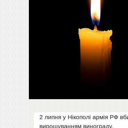
2 липня у Нікополі армія РФ вб
вирощуванням винограду.