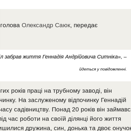
 голова
Олександр Саюк
, передає
іл забрав життя Геннадія Андрійовича Ситніка», –
йдеться у повідомленні.
гих років праці на трубному заводі, він
чинку. На заслуженому відпочинку Геннадій
асу садівництву. Понад 20 років він займавс
д час роботи на своїй ділянці його життя
лишилися дружина, син, донька та двоє онучок