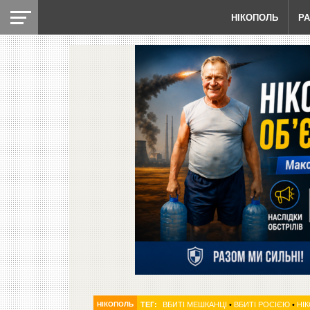
НІКОПОЛЬ
Р
НІКОПОЛЬ
ТЕГ:
ВБИТІ МЕШКАНЦІ
•
ВБИТІ РОСІЄЮ
•
НІ