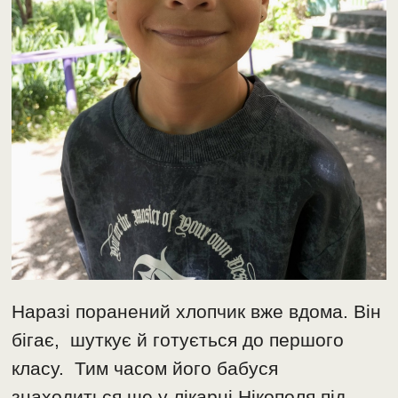
Наразі поранений хлопчик вже вдома. Він
бігає, шуткує й готується до першого
класу. Тим часом його бабуся
знаходиться ще у лікарні Нікополя під