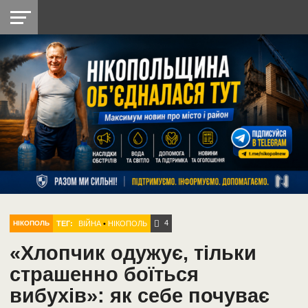
НІКОПОЛЬ
РАДІО
РАЙОН
СІЧЕСЛАВСЬКА
УКРАЇНА
РЕТРО
ЛАЙТ
УКРАЇНА
ДОПОМОГА
НІКОПОЛЬ
4
ТЕГ:
ВІЙНА
•
НІКОПОЛЬ
НІКОПОЛЬ
«Хлопчик одужує, тільки
страшенно боїться
вибухів»: як себе почуває