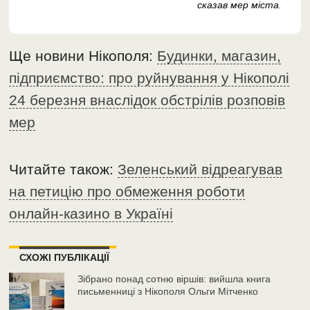
сказав мер міста
.
Ще новини Нікополя:
Будинки, магазин,
підприємство: про руйнування у Нікополі
24 березня внаслідок обстрілів розповів
мер
Читайте також:
Зеленський відреагував
на петицію про обмеження роботи
онлайн-казино в Україні
СХОЖІ ПУБЛІКАЦІЇ
Зібрано понад сотню віршів: вийшла книга
письменниці з Нікополя Ольги Мітченко