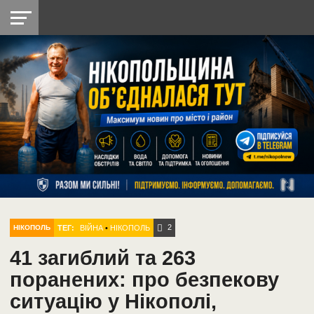
НІКОПОЛЬ
РАДІО
РАЙОН
СІЧЕСЛАВСЬКА
УКРАЇНА
РЕТРО
ЛАЙТ
УКРАЇНА
ДОПОМОГА
НІКОПОЛЬ
2
ТЕГ:
ВІЙНА
•
НІКОПОЛЬ
НІКОПОЛЬ
41 загиблий та 263
поранених: про безпекову
ситуацію у Нікополі,