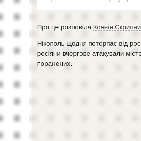
Про це розповіла
Ксенія Скрипни
Нікополь щодня потерпає від росі
росіяни вчергове атакували міст
поранених.