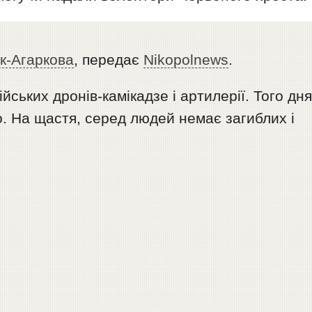
к-Агаркова
, передає
Nikopolnews
.
йських дронів-камікадзе і артилерії. Того дн
о. На щастя, серед людей немає загиблих і