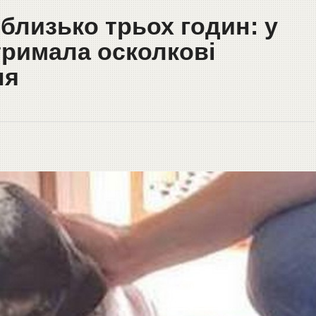
близько трьох годин: у
тримала осколкові
ня