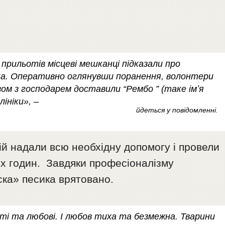
 прильотів місцеві мешканці підказали про
ка. Оперативно оглянувши поранення, волонтери
зом з господарем доставили “Рембо ” (таке імʼя
ініки», –
йдеться у повідомленні.
пій надали всю необхідну допомогу і провели
-х годин. Завдяки професіоналізму
ска» песика врятовано.
ості та любові. I любов тиха та безмежна. Тварини