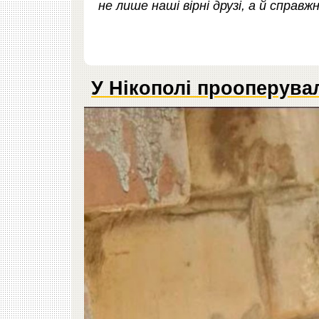
не лише наші вірні друзі, а й справж
У Нікополі прооперува