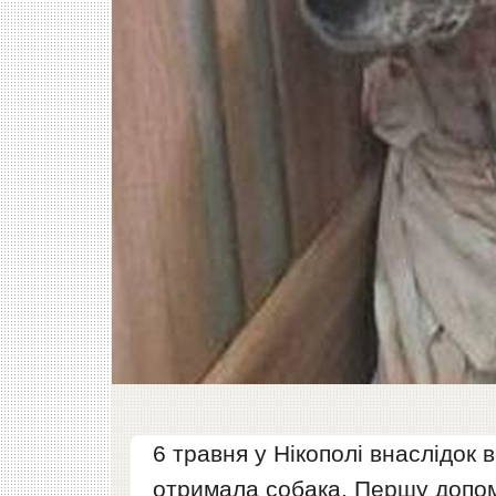
6 травня у Нікополі внаслідок
отримала собака. Першу допом