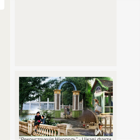
я
"Реконструкція Нікополь" - Цікаві факти