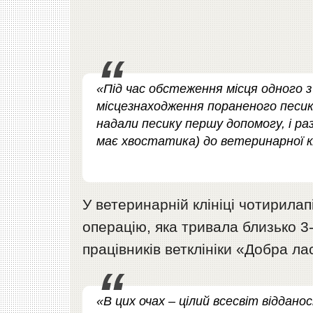
«Під час обстеження місця одного з
місцезнаходження пораненого песи
надали песику першу допомогу, і ра
має хвостатика) до ветеринарної кл
У ветеринарній клініці чотирила
операцію, яка тривала близько 3
працівників ветклініки «Добра ла
«В цих очах – цілий всесвіт віддан