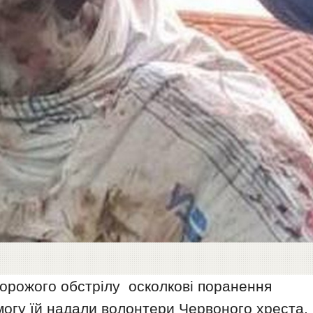
 ворожого обстрілу осколкові поранення
огу їй надали волонтери Червоного хреста.