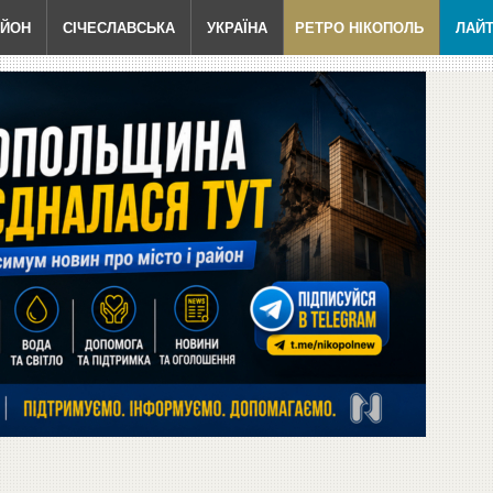
АЙОН
СІЧЕСЛАВСЬКА
УКРАЇНА
РЕТРО НІКОПОЛЬ
ЛАЙ