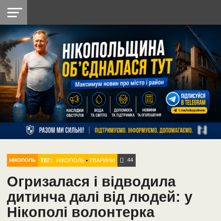
НІКОПОЛЬ
РАДІО
РАЙОН
СІЧЕСЛАВСЬКА
УКРАЇНА
РЕТРО
ЛАЙТ
УКРАЇНА
ДОПОМОГА
НІКОПОЛЬ
44
ТЕГ:
НІКОПОЛЬ
•
ТВАРИНИ
НІКОПОЛЬ
Огризалася і відводила
дитинча далі від людей: у
Нікополі волонтерка