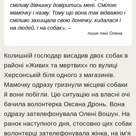
сміливу дівчинку довіритись мені. Смілою
мамочку і назву. Тому що вона так відважно і
сміливо захищала свою донечку, кидалася і
на людей, і на собак», –
пише пані Олена.
Колишній господар висадив двох собак в
районі «Живих та мертвих» по вулиці
Херсонській біля одного з магазинів.
Мамочку одразу гризнули місцеві собаки
й вони побігли. Цю ситуацію на власні очі
бачила волонтерка Оксана Дронь. Вона
одразу зателефонувала Олені Вошун. На
ранок наступного дня, стосовно цих собак
волонтерці зателефонувала жінка, на ім’я