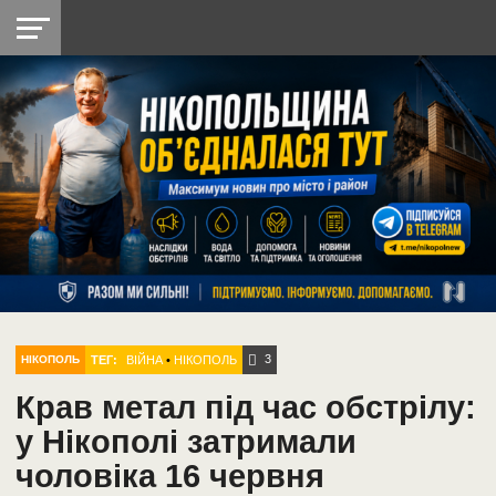
НІКОПОЛЬ
РАДІО
РАЙОН
СІЧЕСЛАВСЬКА
УКРАЇНА
РЕТРО
ЛАЙТ
УКРАЇНА
ДОПОМОГА
НІКОПОЛЬ
3
ТЕГ:
ВІЙНА
•
НІКОПОЛЬ
НІКОПОЛЬ
Крав метал під час обстрілу:
у Нікополі затримали
чоловіка 16 червня