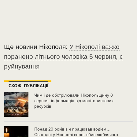
Ще новини Нікополя:
У Нікополі важко
поранено літнього чоловіка 5 червня, є
руйнування
СХОЖІ ПУБЛІКАЦІЇ
Чим і де обстрілювали Нікопольщину 8
серпня: інформація від моніторингових
ресурсів
Понад 20 років він працював водієм…
Сьогодні у Нікополі ворог вбив люблячого