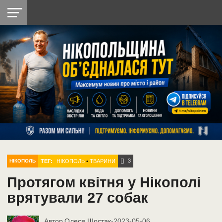
НІКОПОЛЬ
РАДІО
РАЙОН
СІЧЕСЛАВСЬКА
УКРАЇНА
РЕТРО
ЛАЙТ
УКРАЇНА
ДОПОМОГА
НІКОПОЛЬ
3
ТЕГ:
НІКОПОЛЬ
•
ТВАРИНИ
НІКОПОЛЬ
Протягом квітня у Нікополі
врятували 27 собак
Автор
Олеся Шостак
-
2023-05-06