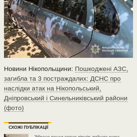
Новини Нікопольщини:
Пошкоджені АЗС,
загибла та 3 постраждалих: ДСНС про
наслідки атак на Нікопольський,
Дніпровський і Синельниківський райони
(фото)
СХОЖІ ПУБЛІКАЦІЇ
Зібрано понад сотню віршів: вийшла книга