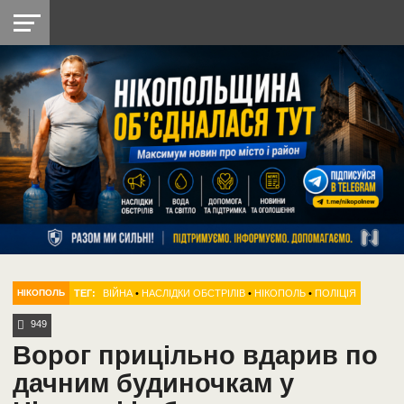
НІКОПОЛЬ
РАДІО
РАЙОН
СІЧЕСЛАВСЬКА
УКРАЇНА
РЕТРО
ЛАЙТ
УКРАЇНА
ДОПОМОГА
НІКОПОЛЬ
ТЕГ:
ВІЙНА
•
НАСЛІДКИ ОБСТРІЛІВ
•
НІКОПОЛЬ
•
ПОЛІЦІЯ
НІКОПОЛЬ
949
Ворог прицільно вдарив по
дачним будиночкам у