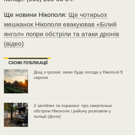
Ще новини Нікополя:
Ще чотирьох
мешканок Нікополя евакуював «Білий
янгол» попри обстріли та атаки дронів
(відео)
СХОЖІ ПУБЛІКАЦІЇ
Дощ з грозою: якою буде погода у Нікополі 9
серпня
2 загиблих та поранені: про смертельні
обстріли Нікополя і району розповіли у
поліції (фото)