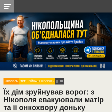
НІКОПОЛЬ
РАДІО
РАЙОН
СІЧЕСЛАВСЬКА
УКРАЇНА
РЕТРО
ЛАЙТ
УКРАЇНА
ДОПОМОГА
НІКОПОЛЬ
18
ТЕГ:
ВІЙНА
•
НІКОПОЛЬ
НІКОПОЛЬ
Їх дім зруйнував ворог: з
Нікополя евакуювали матір
та її онкохвору доньку