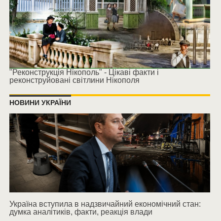
"Реконструкція Нікополь" - Цікаві факти і
реконструйовані світлини Нікополя
НОВИНИ УКРАЇНИ
Україна вступила в надзвичайний економічний стан:
думка аналітиків, факти, реакція влади