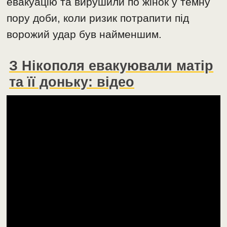
евакуацію та вирушили по жінок у темну
пору доби, коли ризик потрапити під
ворожий удар був найменшим.
З Нікополя евакуювали матір
та її доньку: відео