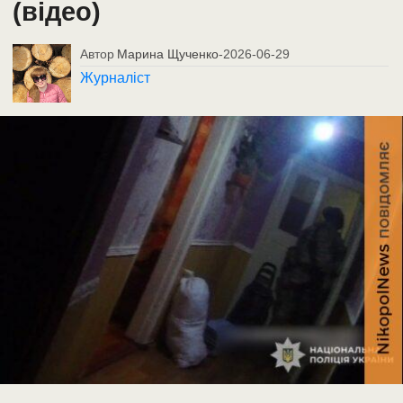
(відео)
Автор
Марина Щученко
-
2026-06-29
Журналіст