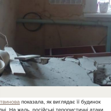
твинова
показала, як виглядає її будинок
ні. На жаль, російські терористичні атаки