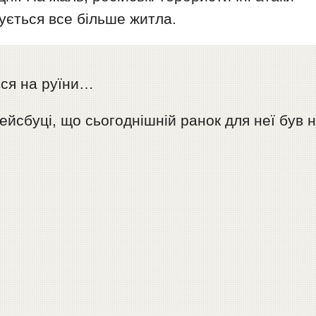
нується все більше житла.
вся на руїни…
йсбуці, що сьогоднішній ранок для неї був 