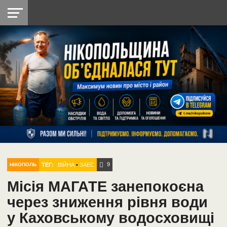
НІКОПОЛЬ
РАДІО
РАЙОН
СІЧЕСЛАВСЬКА
УКРАЇНА
РЕТРО
ЛАЙТ
УКРАЇНА
ДОПОМОГА
НІКОПОЛЬ
9
ТЕГ:
ВІЙНА
•
ЗАЕС
НІКОПОЛЬ
Місія МАГАТЕ занепокоєна
через зниження рівня води
у Каховському водосховищі