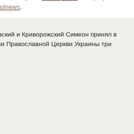
polnews
.
овский и Криворожский Симеон принял в
ии Православной Церкви Украины три