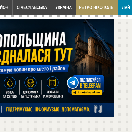
АЙОН
СІЧЕСЛАВСЬКА
УКРАЇНА
РЕТРО НІКОПОЛЬ
ЛАЙ