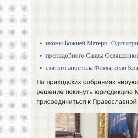
иконы Божией Матери ‘Одигитрия
преподобного Саввы Освященного
святого апостола Фомы, село Кр
На приходских собраниях верую
решение покинуть юрисдикцию М
присоединиться к Православной