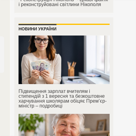
і реконструйовані світлини Нікополя
НОВИНИ УКРАЇНИ
Підвищення зарплат вчителям і
стипендій з 1 вересня та безкоштовне
харчування школярам обіцяє Прем’єр-
міністр – подробиці