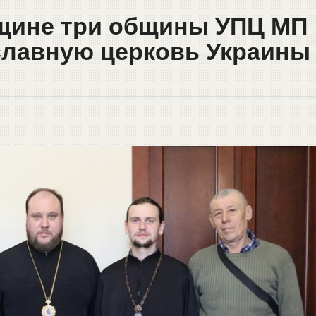
щине три общины УПЦ МП
славную церковь Украины