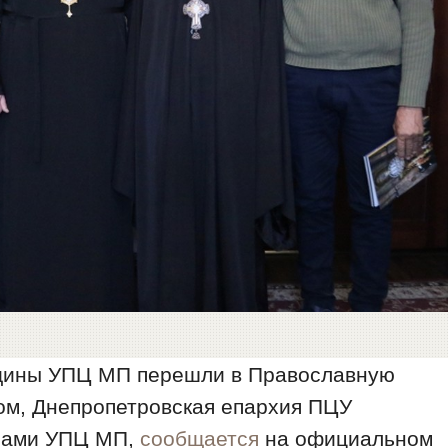
щины УПЦ МП перешли в Православную
ом, Днепропетровская епархия ПЦУ
нами УПЦ МП,
сообщается
на официальном