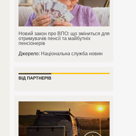
Новий закон про ВПО: що зміниться для
отримувачів пенсії та майбутніх
пенсіонерів
Джерело:
Національна служба новин
ВІД ПАРТНЕРІВ