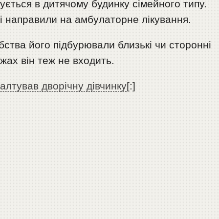
ється в дитячому будинку сімейного типу.
і направили на амбулаторне лікування.
ства його підбурювали близькі чи сторонні
жах він теж не входить.
валтував дворічну дівчинку
[:]