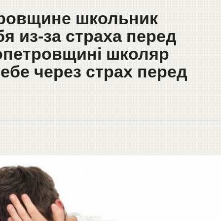
тровщине школьник
я из-за страха перед
опетровщині школяр
ебе через страх перед