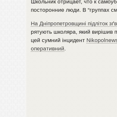
Школьник отрицает, что к самоуб
посторонние люди. В “группах см
На Дніпропетровщині підліток зґ
рятують школяра, який вирішив 
цей сумний інцидент
Nikopolnew
оперативний
.