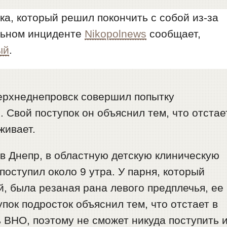
ка, который решил покончить с собой из-за
льном инциденте
Nikopolnews
сообщает,
ый
.
ерхнеднепровск совершил попытку
. Свой поступок он объяснил тем, что отстае
живает.
 в Днепр, в областную детскую клиническую
оступил около 9 утра. У парня, который
й, была резаная рана левого предплечья, ее
пок подросток объяснил тем, что отстает в
ь ВНО, поэтому не сможет никуда поступить 