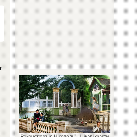
т
и
"Реконструкція Нікополь" - Цікаві факти