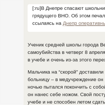
[:ru]В Днепре спасают школьни
грядущего ВНО. Об этом печа
ссылаясь на
Днепр оперативн
Ученик средней школы города В
самоубийства в четверг 8 апреля
в учебе и очень из-за этого пере
Мальчика на “скорой” доставили
больницу – в медучреждение он п
ночью пытался покончить с собо
он нанес себе ножом. Свой посту
учебе и не способен летом сдат