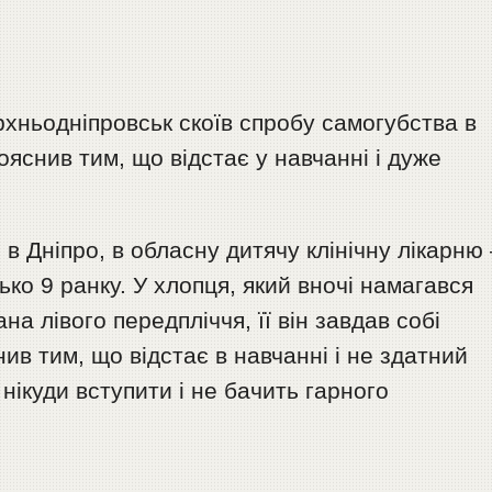
хньодніпровськ скоїв спробу самогубства в
пояснив тим, що відстає у навчанні і дуже
в Дніпро, в обласну дитячу клінічну лікарню 
ко 9 ранку. У хлопця, який вночі намагався
на лівого передпліччя, її він завдав собі
нив тим, що відстає в навчанні і не здатний
нікуди вступити і не бачить гарного