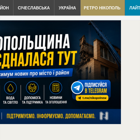
АЙОН
СІЧЕСЛАВСЬКА
УКРАЇНА
РЕТРО НІКОПОЛЬ
ЛАЙ