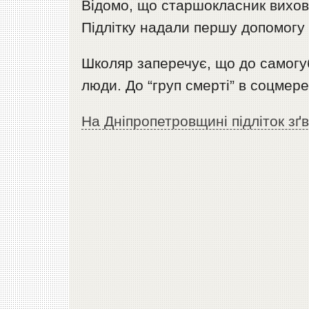
Відомо, що старшокласник вихову
Підлітку надали першу допомогу 
Школяр заперечує, що до самогуб
люди. До “груп смерті” в соцмере
На Дніпропетровщині підліток зґ