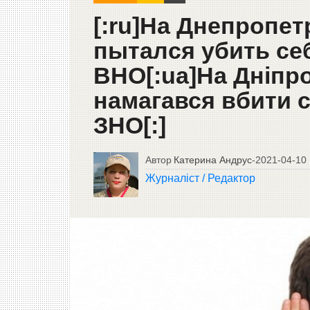
[:ru]На Днепропе
пытался убить себ
ВНО[:ua]На Дніпр
намагався вбити с
ЗНО[:]
Автор
Катерина Андрус
-
2021-04-10
Журналіст / Редактор