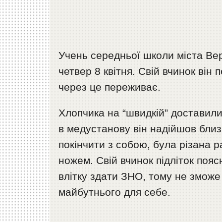
Учень середньої школи міста Вер
четвер 8 квітня. Свій вчинок він 
через це переживає.
Хлопчика на “швидкій” доставили 
в медустанову він надійшов близь
покінчити з собою, була різана ра
ножем. Свій вчинок підліток пояс
влітку здати ЗНО, тому не зможе 
майбутнього для себе.