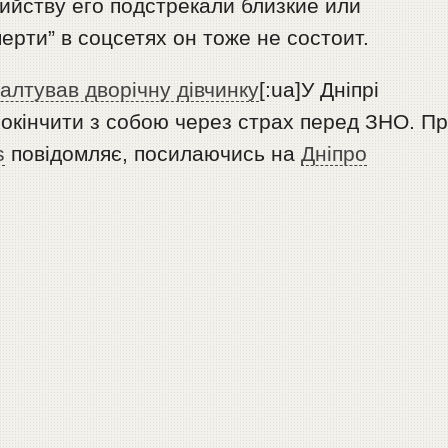
ийству его подстрекали близкие или
ерти” в соцсетях он тоже не состоит.
валтував дворічну дівчинку
[:ua]У Дніпрі
покінчити з собою через страх перед ЗНО. П
s
повідомляє, посилаючись на
Дніпро