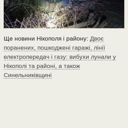
Ще новини Нікополя і району:
Двоє
поранених, пошкоджені гаражі, лінії
електропередач і газу: вибухи лунали у
Нікополі та районі, а також
Синельниківщині