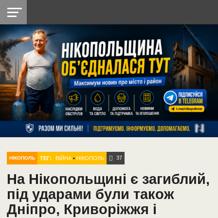
НІКОПОЛЬ
РАДІО
РАЙОН
СІЧЕСЛАВСЬКА
УКРАЇНА
РЕТРО
ЛАЙТ
УКРАЇНА
ДОПОМОГА
НІКОПОЛЬ
37
ТЕГ:
ВІЙНА
•
НІКОПОЛЬ
НІКОПОЛЬ
На Нікопольщині є загиблий,
під ударами були також
Дніпро, Криворіжжя і