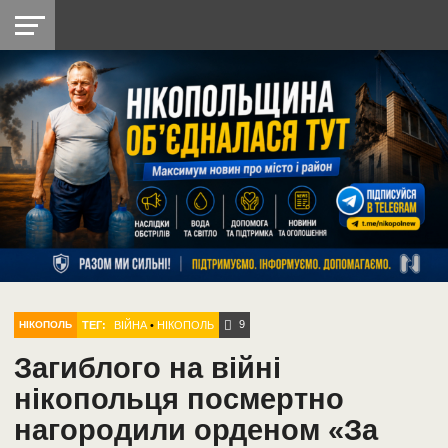
НІКОПОЛЬ
РАДІО
РАЙОН
СІЧЕСЛАВСЬКА
УКРАЇНА
РЕТРО
ЛАЙТ
УКРАЇНА
ДОПОМОГА
НІКОПОЛЬ
9
ТЕГ:
ВІЙНА
•
НІКОПОЛЬ
НІКОПОЛЬ
Загиблого на війні
нікопольця посмертно
нагородили орденом «За