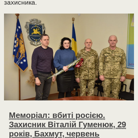
захисника.
Меморіал: вбиті росією.
Захисник Віталій Гуменюк, 29
років, Бахмут, червень