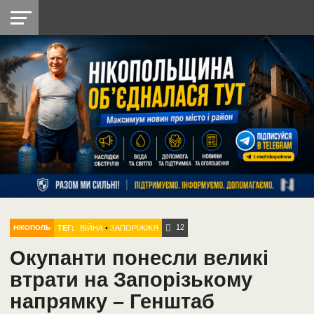
НІКОПОЛЬ
РАДІО
РАЙОН
СІЧЕСЛАВСЬКА
УКРАЇНА
РЕТРО
ЛАЙТ
УКРАЇНА
ДОПОМОГА
НІКОПОЛЬ
12
ТЕГ:
ВІЙНА
•
ЗАПОРІЖЖЯ
НІКОПОЛЬ
Окупанти понесли великі
втрати на Запорізькому
напрямку – Генштаб