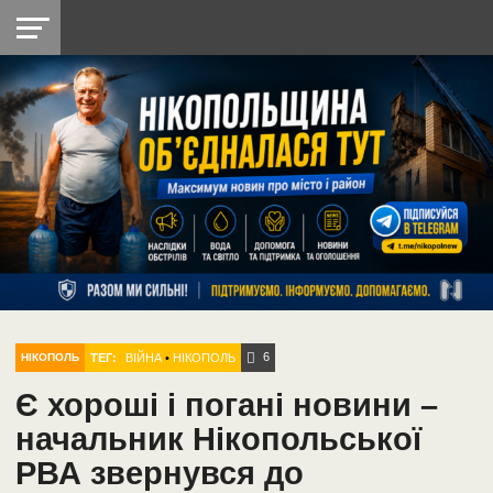
НІКОПОЛЬ
РАДІО
РАЙОН
СІЧЕСЛАВСЬКА
УКРАЇНА
РЕТРО
ЛАЙТ
УКРАЇНА
ДОПОМОГА
НІКОПОЛЬ
6
ТЕГ:
ВІЙНА
•
НІКОПОЛЬ
НІКОПОЛЬ
Є хороші і погані новини –
начальник Нікопольської
РВА звернувся до