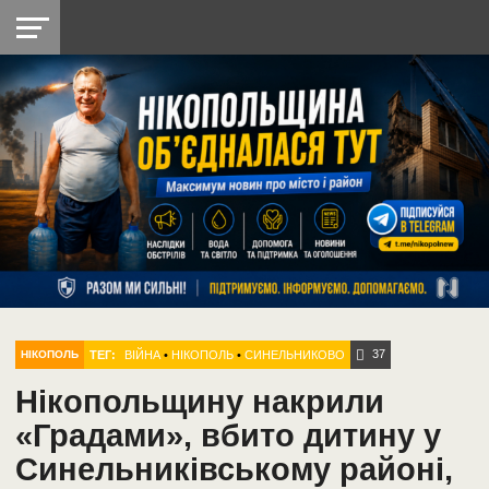
НІКОПОЛЬ
РАДІО
РАЙОН
СІЧЕСЛАВСЬКА
УКРАЇНА
РЕТРО
ЛАЙТ
УКРАЇНА
ДОПОМОГА
НІКОПОЛЬ
37
ТЕГ:
ВІЙНА
•
НІКОПОЛЬ
•
СИНЕЛЬНИКОВО
НІКОПОЛЬ
Нікопольщину накрили
«Градами», вбито дитину у
Синельниківському районі,