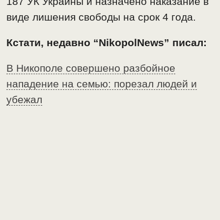
187 УК Украины и назначено наказание в
виде лишения свободы на срок 4 года.
Кстати, недавно “NikopolNews” писал:
В Никополе совершено разбойное
нападение на семью: порезал людей и
убежал