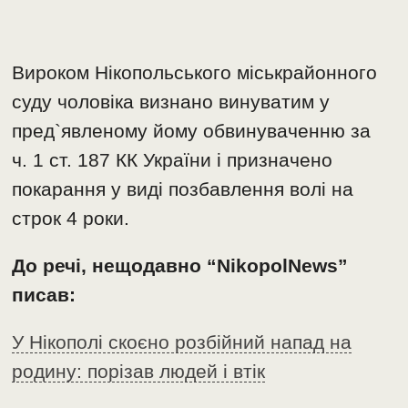
Вироком Нікопольського міськрайонного
суду чоловіка визнано винуватим у
пред`явленому йому обвинуваченню за
ч. 1 ст. 187 КК України і призначено
покарання у виді позбавлення волі на
строк 4 роки.
До речі, нещодавно “NikopolNews”
писав:
У Нікополі скоєно розбійний напад на
родину: порізав людей і втік