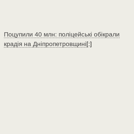
Поцупили 40 млн: поліцейські обікрали
крадія на Дніпропетровщині
[:]