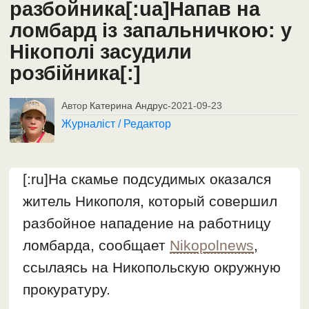
разбойника[:ua]Напав на
ломбард із запальничкою: у
Нікополі засудили
розбійника[:]
Автор
Катерина Андрус
-
2021-09-23
Журналіст / Редактор
[:ru]На скамье подсудимых оказался
житель Никополя, который совершил
разбойное нападение на работницу
ломбарда, сообщает
Nikopolnews
,
ссылаясь на Никопольскую окружную
прокуратуру.