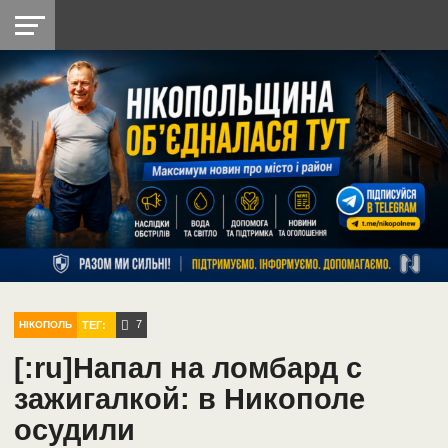
НІКОПОЛЬ
РАДІО
РАЙОН
СІЧЕСЛАВСЬКА
УКРАЇНА
РЕТРО
ЛАЙТ
УКРАЇНА
ДОПОМОГА
НІКОПОЛЬ
7
ТЕГ:
НІКОПОЛЬ
[:ru]Напал на ломбард с
зажигалкой: в Никополе
осудили