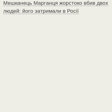
Мешканець Марганця жорстоко вбив двох
людей: його затримали в Росії