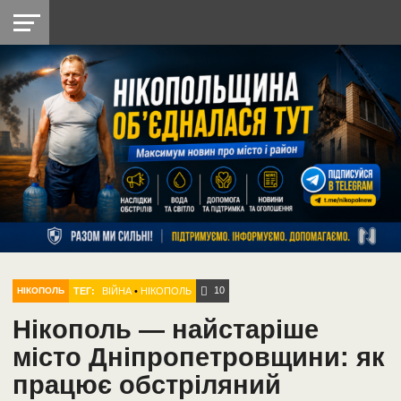
НІКОПОЛЬ
РАДІО
РАЙОН
СІЧЕСЛАВСЬКА
УКРАЇНА
РЕТРО
ЛАЙТ
УКРАЇНА
ДОПОМОГА
НІКОПОЛЬ
10
ТЕГ:
ВІЙНА
•
НІКОПОЛЬ
НІКОПОЛЬ
Нікополь — найстаріше
місто Дніпропетровщини: як
працює обстріляний