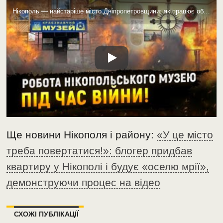
Нікополь — найстаріше місто Дніпропетровщини: як працює обстріляний Краєзнавчий музей (відео)
Ще новини Нікополя і району:
«У це місто
треба повертатися!»: блогер придбав
квартиру у Нікополі і будує «оселю мрії»,
демонструючи процес на відео
СХОЖІ ПУБЛІКАЦІЇ