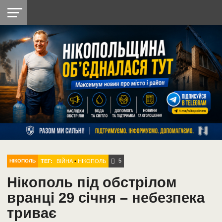
НІКОПОЛЬ
РАДІО
РАЙОН
СІЧЕСЛАВСЬКА
УКРАЇНА
РЕТРО
ЛАЙТ
УКРАЇНА
ДОПОМОГА
НІКОПОЛЬ
5
ТЕГ:
ВІЙНА
•
НІКОПОЛЬ
НІКОПОЛЬ
Нікополь під обстрілом
вранці 29 січня – небезпека
триває