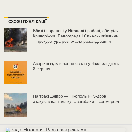
СХОЖІ ПУБЛІКАЦІЇ
Вбиті і поранені у Нікополі і районі, обстріли
Криворіжжя, Павлограда і Синельниківщини
– прокуратура розпочала розслідування
Аварійні відключення світла у Нікополі діють
8 серпня
На трасі Дніпро — Нікополь FPV-дрон
атакував вантажівку: є загиблий – соцмережі