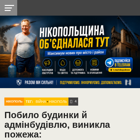
НІКОПОЛЬ
РАДІО
РАЙОН
СІЧЕСЛАВСЬКА
УКРАЇНА
РЕТРО
ЛАЙТ
УКРАЇНА
ДОПОМОГА
НІКОПОЛЬ
4
ТЕГ:
ВІЙНА
•
НІКОПОЛЬ
НІКОПОЛЬ
Побило будинки й
адмінбудівлю, виникла
пожежа: