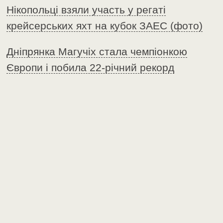
Нікопольці взяли участь у регаті
крейсерських яхт на кубок ЗАЕС (фото)
Дніпрянка Магучіх стала чемпіонкою
Європи і побила 22-річний рекорд