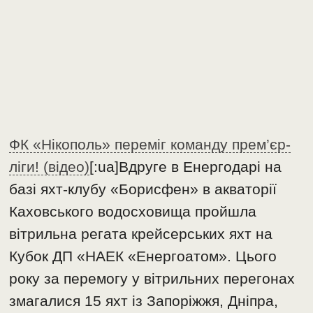
ФК «Нікополь» переміг команду прем’єр-
ліги! (відео)
[:ua]Вдруге в Енергодарі на
базі яхт-клубу «Борисфен» в акваторії
Каховського водосховища пройшла
вітрильна регата крейсерських яхт на
Кубок ДП «НАЕК «Енергоатом». Цього
року за перемогу у вітрильних перегонах
змагалися 15 яхт із Запоріжжя, Дніпра,