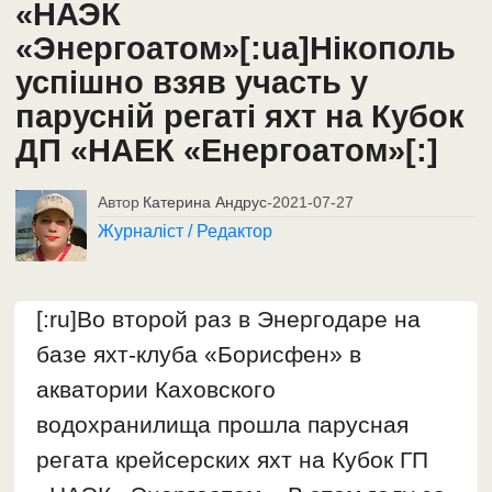
«НАЭК
«Энергоатом»[:ua]Нікополь
успішно взяв участь у
парусній регаті яхт на Кубок
ДП «НАЕК «Енергоатом»[:]
Автор
Катерина Андрус
-
2021-07-27
Журналіст / Редактор
[:ru]Во второй раз в Энергодаре на
базе яхт-клуба «Борисфен» в
акватории Каховского
водохранилища прошла парусная
регата крейсерских яхт на Кубок ГП