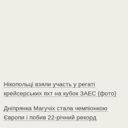
Нікопольці взяли участь у регаті
крейсерських яхт на кубок ЗАЕС (фото)
Дніпрянка Магучіх стала чемпіонкою
Європи і побив 22-річний рекорд