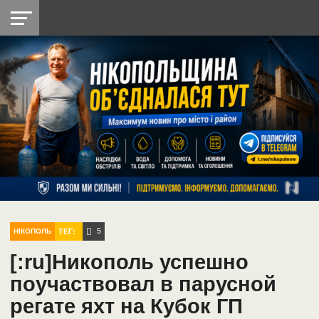
НІКОПОЛЬ
РАДІО
РАЙОН
СІЧЕСЛАВСЬКА
УКРАЇНА
РЕТРО
ЛАЙТ
УКРАЇНА
ДОПОМОГА
НІКОПОЛЬ
5
ТЕГ:
НІКОПОЛЬ
[:ru]Никополь успешно
поучаствовал в парусной
регате яхт на Кубок ГП