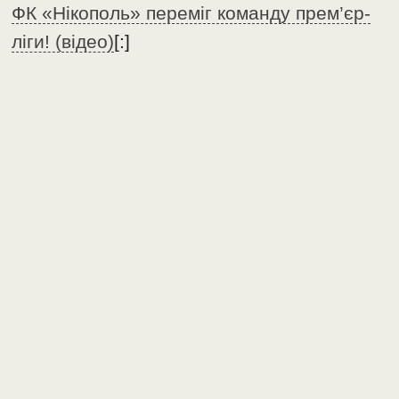
ФК «Нікополь» переміг команду прем’єр-
ліги! (відео)
[:]