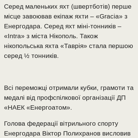
Серед маленьких яхт (швертботів) перше
місце завоював екіпаж яхти – «Gracia» з
Енергодара. Серед яхт міні-тонників –
«Intra» з міста Нікополь. Також
нікопольська яхта «Таврія» стала першою
серед ½ тонників.
Всі переможці отримали кубки, грамоти та
медалі від профспілкової організації ДП
«НАЕК «Енергоатом».
Голова федерації вітрильного спорту
Енергодара Віктор Полихранов висловив