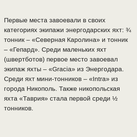
Первые места завоевали в своих
категориях экипажи энергодарских яхт: ¾
тонник – «Северная Каролина» и тонник
– «Гепард». Среди маленьких яхт
(швертботов) первое место завоевал
экипаж яхты – «Gracia» из Энергодара.
Среди яхт мини-тонников – «Intra» из
города Никополь. Также никопольская
яхта «Таврия» стала первой среди ½
тонников.