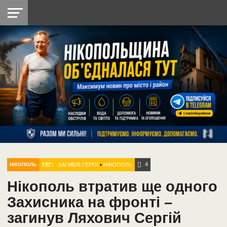
НІКОПОЛЬ
РАДІО
РАЙОН
СІЧЕСЛАВСЬКА
УКРАЇНА
РЕТРО
ЛАЙТ
УКРАЇНА
ДОПОМОГА
НІКОПОЛЬ
4
ТЕГ:
ЗАГИБЛІ ГЕРОЇ
•
НІКОПОЛЬ
НІКОПОЛЬ
Нікополь втратив ще одного
Захисника на фронті –
загинув Ляхович Сергій