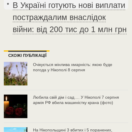
В Україні готують нові виплати
постраждалим внаслідок
війни: від 200 тис до 1 млн грн
СХОЖІ ПУБЛІКАЦІЇ
Очікується мінлива хмарність: якою буде
погода у Нікополі 8 серпня
Любила свій дім і сад…. У Нікополі 7 серпня
армія РФ вбила машиністку крана (фото)
На Нікопольщині 3 вбитих і 5 поранених,