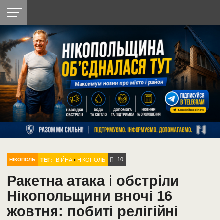
НІКОПОЛЬ
РАДІО
РАЙОН
СІЧЕСЛАВСЬКА
УКРАЇНА
РЕТРО
ЛАЙТ
УКРАЇНА
ДОПОМОГА
НІКОПОЛЬ
10
ТЕГ:
ВІЙНА
•
НІКОПОЛЬ
НІКОПОЛЬ
Ракетна атака і обстріли
Нікопольщини вночі 16
жовтня: побиті релігійні