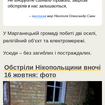
Не ігноруйте сигнали тривоги, загроза
обстрілів в нас залишається,
– з
акликав
мер Нікополя Олександр Саюк
У Марганецькій громаді побиті дві оселі,
релігійний об’єкт та електромережі.
Усюди – без загиблих і постраждалих.
Обстріли Нікопольщини вночі
16 жовтня: фото