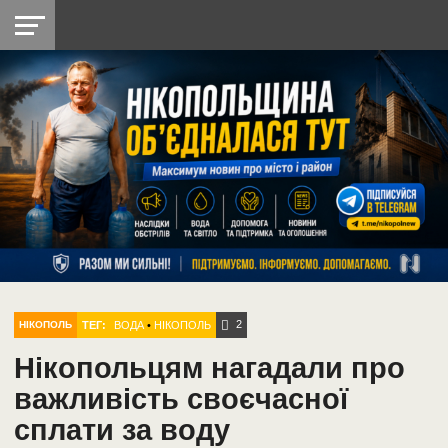
НІКОПОЛЬ
РАДІО
РАЙОН
СІЧЕСЛАВСЬКА
УКРАЇНА
РЕТРО
ЛАЙТ
УКРАЇНА
ДОПОМОГА
НІКОПОЛЬ
2
ТЕГ:
ВОДА
•
НІКОПОЛЬ
НІКОПОЛЬ
Нікопольцям нагадали про
важливість своєчасної
сплати за воду