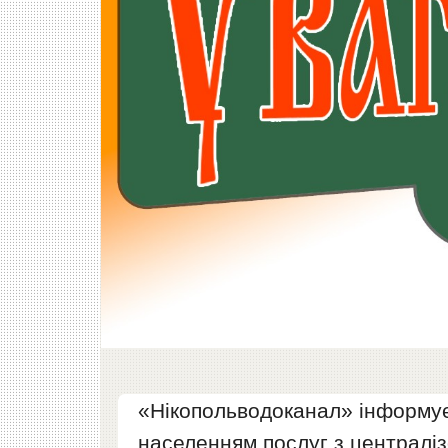
«Нікопольводоканал» інформує
населенням послуг з централі