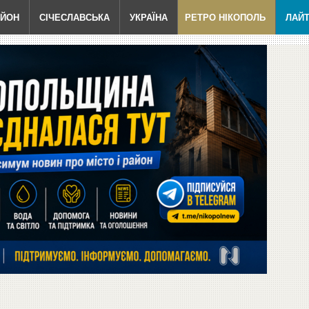
АЙОН
СІЧЕСЛАВСЬКА
УКРАЇНА
РЕТРО НІКОПОЛЬ
ЛАЙ