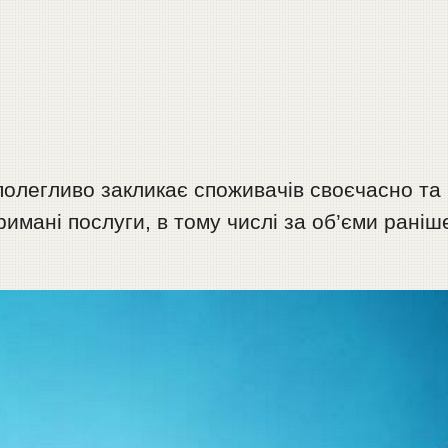
егливо закликає споживачів своєчасно та 
римані послуги, в тому числі за об’єми раніш