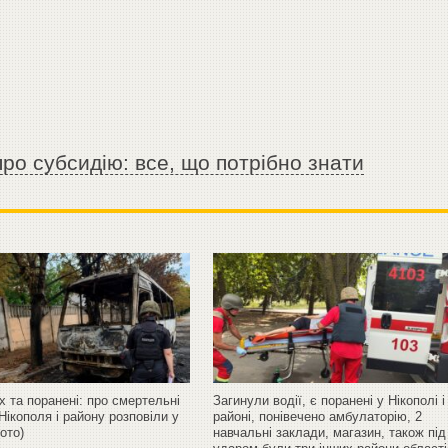
ро субсидію: все, що потрібно знати
х та поранені: про смертельні
Загинули водії, є поранені у Нікополі і
Нікополя і району розповіли у
районі, понівечено амбулаторію, 2
фото)
навчальні заклади, магазин, також під