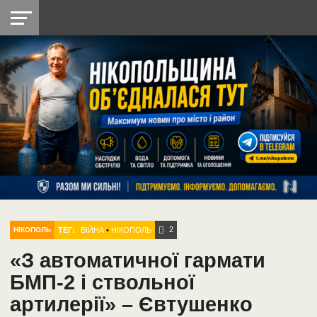
НІКОПОЛЬ
РАДІО
РАЙОН
СІЧЕСЛАВСЬКА
УКРАЇНА
РЕТРО
ЛАЙТ
УКРАЇНА
ДОПОМОГА
НІКОПОЛЬ
2
ТЕГ:
ВІЙНА
•
НІКОПОЛЬ
НІКОПОЛЬ
«З автоматичної гармати
БМП-2 і ствольної
артилерії» – Євтушенко