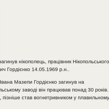
загинув нікополець, працівник Нікопольськог
ч Гордієнко 14.05.1969 р.н..
Івана Мазепи Гордієнко загинув на
ьському заводі він працював понад 30 років.
пізніше став вогнетривником у плавильном