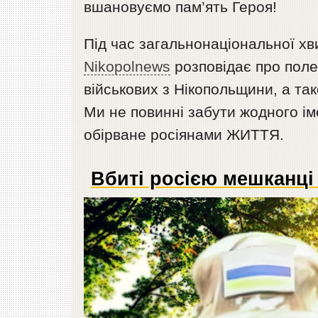
вшановуємо пам’ять Героя!
Під час загальнонаціональної хви
Nikopolnews
розповідає про поле
військових з Нікопольщини, а так
Ми не повинні забути жодного і
обірване росіянами ЖИТТЯ.
Вбиті росією мешканці