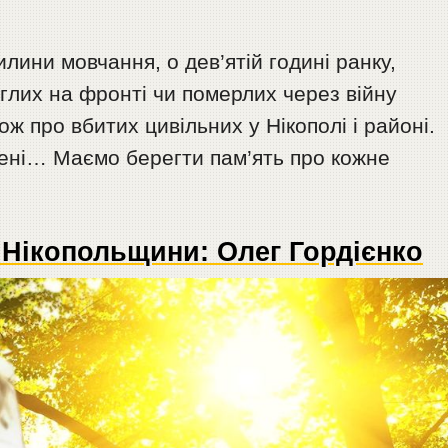
лини мовчання, о дев’ятій годині ранку,
глих на фронті чи померлих через війну
ож про вбитих цивільних у Нікополі і районі.
мені… Маємо берегти пам’ять про кожне
 Нікопольщини: Олег Гордієнко