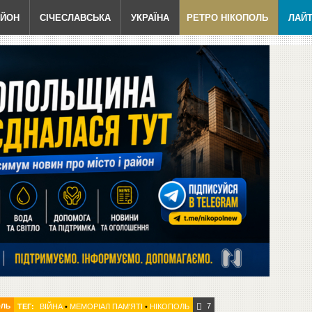
АЙОН
СІЧЕСЛАВСЬКА
УКРАЇНА
РЕТРО НІКОПОЛЬ
ЛАЙ
7
ОЛЬ
ТЕГ:
ВІЙНА
•
МЕМОРІАЛ ПАМ'ЯТІ
•
НІКОПОЛЬ