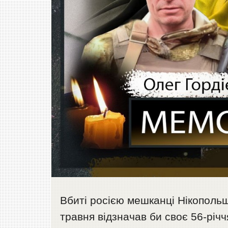
Вбиті росією мешканці Нікопольщ
травня відзначав би своє 56-річ