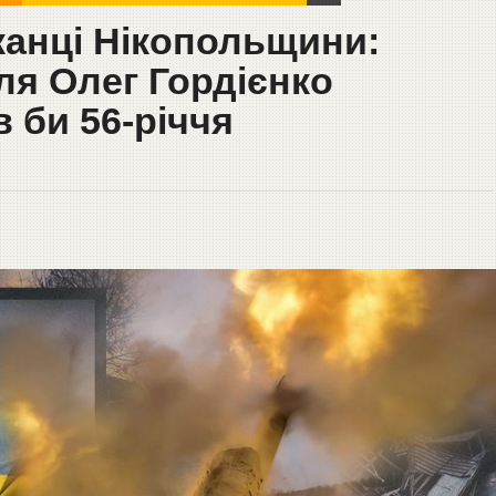
канці Нікопольщини:
ля Олег Гордієнко
в би 56-річчя