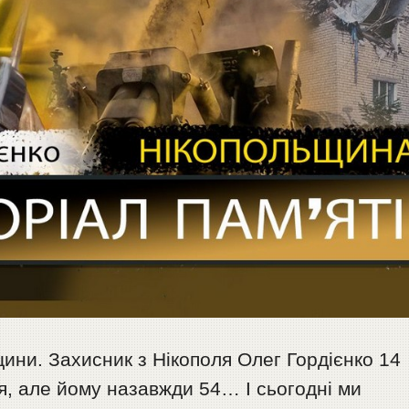
ини. Захисник з Нікополя Олег Гордієнко 14
чя, але йому назавжди 54… І сьогодні ми