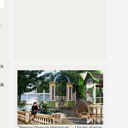
,
ых
ка
"Реконструкція Нікополь" - Цікаві факти