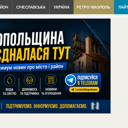
АЙОН
СІЧЕСЛАВСЬКА
УКРАЇНА
РЕТРО НІКОПОЛЬ
ЛАЙ