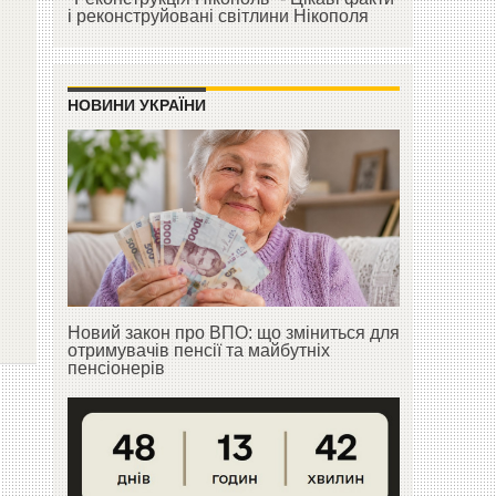
і реконструйовані світлини Нікополя
НОВИНИ УКРАЇНИ
Новий закон про ВПО: що зміниться для
отримувачів пенсії та майбутніх
пенсіонерів