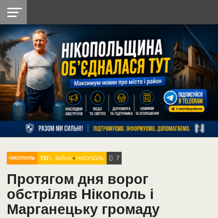
НІКОПОЛЬ
РАДІО
РАЙОН
СІЧЕСЛАВСЬКА
УКРАЇНА
РЕТРО
ЛАЙТ
УКРАЇНА
ДОПОМОГА
НІКОПОЛЬ
7
ТЕГ:
ВІЙНА
•
НІКОПОЛЬ
НІКОПОЛЬ
Протягом дня ворог
обстріляв Нікополь і
Марганецьку громаду