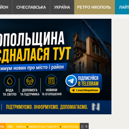
АЙОН
СІЧЕСЛАВСЬКА
УКРАЇНА
РЕТРО НІКОПОЛЬ
ЛАЙ
6
ОЛЬ
ТЕГ:
ВІЙНА
•
МЕМОРІАЛ ПАМ'ЯТІ
•
НІКОПОЛЬ