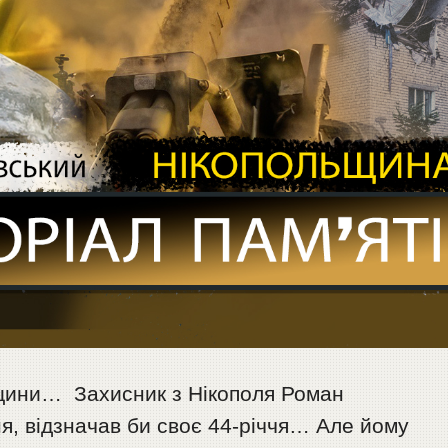
ьщини… Захисник з Нікополя Роман
я, відзначав би своє 44-річчя… Але йому