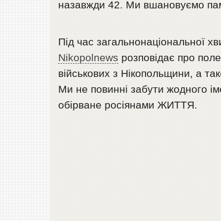
назавжди 42. Ми вшановуємо пам
Під час загальнонаціональної хви
Nikopolnews
розповідає про поле
військових з Нікопольщини, а так
Ми не повинні забути жодного і
обірване росіянами ЖИТТЯ.