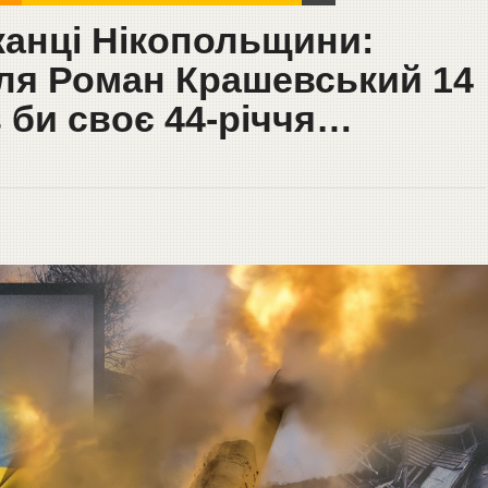
канці Нікопольщини:
оля Роман Крашевський 14
 би своє 44-річчя…