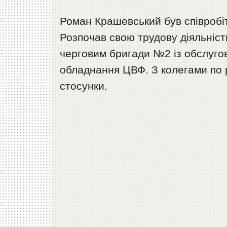
Роман Крашевський був співробі
Розпочав свою трудову діяльніст
черговим бригади №2 із обслуго
обладнання ЦВФ. З колегами по р
стосунки.