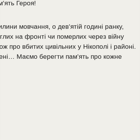
’ять Героя!
лини мовчання, о дев’ятій годині ранку,
глих на фронті чи померлих через війну
ож про вбитих цивільних у Нікополі і районі.
мені… Маємо берегти пам’ять про кожне