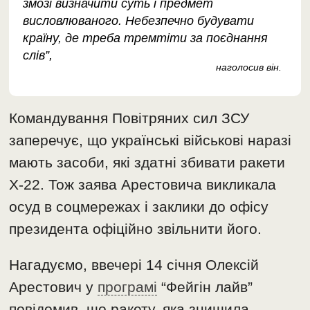
змозі визначити суть і предмет
висловлюваного. Небезпечно будувати
країну, де треба тремтіти за поєднання
слів”,
наголосив він.
Командування Повітряних сил ЗСУ
заперечує, що українські військові наразі
мають засоби, які здатні збивати ракети
Х-22. Тож заява Арестовича викликала
осуд в соцмережах і заклики до офісу
президента офіційно звільнити його.
Нагадуємо, ввечері 14 січня Олексій
Арестович у
програмі
“Фейгін лайв”
повідомив, що ракету, яка знищила