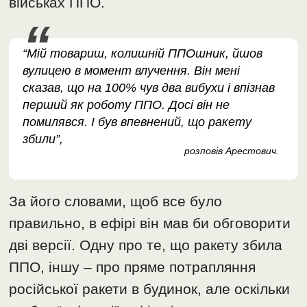
військах ППО.
“Мій товариш, колишній ППОшник, йшов
вулицею в момент влучення. Він мені
сказав, що на 100% чув два вибухи і впізнав
перший як роботу ППО. Досі він не
помилявся. І був впевнений, що ракету
збили”,
розповів Арестович.
За його словами, щоб все було
правильно, в ефірі він мав би обговорити
дві версії. Одну про те, що ракету збила
ППО, іншу – про пряме потрапляння
російської ракети в будинок, але оскільки