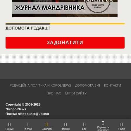
ДОПОМОГА РЕДАКЦІЇ
ЗАДОНАТИТИ
РЕДАКЦІЙНА ПОЛІТИКА NIKOPOLNEWS
ДОПОМОГА ЗМІ
КОНТАКТИ
ПРО НАС
МІТКИ САЙТУ
Copyright © 2009-2025
NikopolNews
Пошта: nikopol.net@ukr.net
Отримати
Пошук
e-mail
Важливі
Новини
Lite
Радіо
допомогу