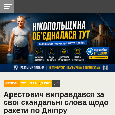
НІКОПОЛЬ
РАДІО
РАЙОН
СІЧЕСЛАВСЬКА
УКРАЇНА
РЕТРО
ЛАЙТ
УКРАЇНА
ДОПОМОГА
НІКОПОЛЬ
9
ТЕГ:
ВІЙНА
•
ДНІПРО
НІКОПОЛЬ
Арестович виправдався за
свої скандальні слова щодо
ракети по Дніпру