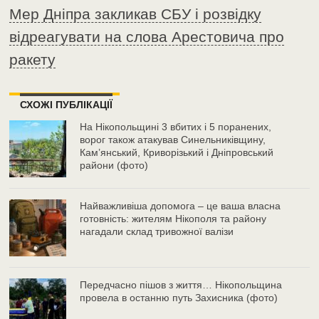
Мер Дніпра закликав СБУ і розвідку
відреагувати на слова Арестовича про
ракету
СХОЖІ ПУБЛІКАЦІЇ
На Нікопольщині 3 вбитих і 5 поранених,
ворог також атакував Синельниківщину,
Кам’янський, Криворізький і Дніпровський
райони (фото)
Найважливіша допомога – це ваша власна
готовність: жителям Нікополя та району
нагадали склад тривожної валізи
Передчасно пішов з життя… Нікопольщина
провела в останню путь Захисника (фото)