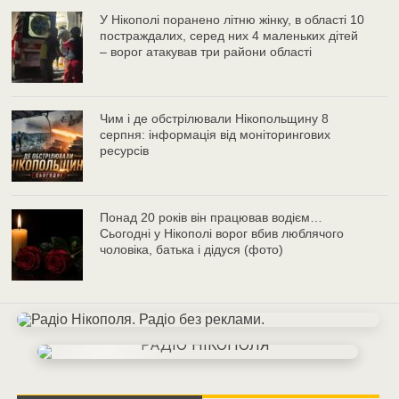
У Нікополі поранено літню жінку, в області 10
постраждалих, серед них 4 маленьких дітей
– ворог атакував три райони області
Чим і де обстрілювали Нікопольщину 8
серпня: інформація від моніторингових
ресурсів
Понад 20 років він працював водієм…
Сьогодні у Нікополі ворог вбив люблячого
чоловіка, батька і дідуся (фото)