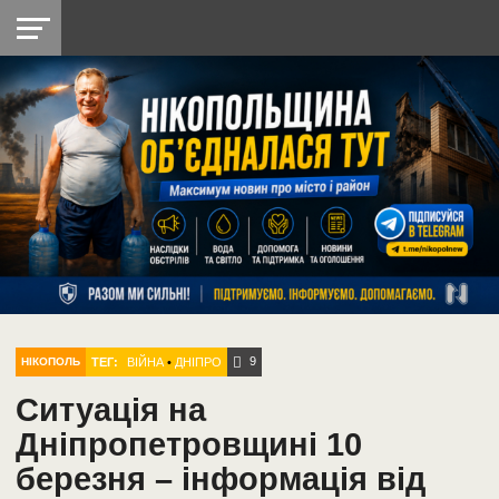
НІКОПОЛЬ
РАДІО
РАЙОН
СІЧЕСЛАВСЬКА
УКРАЇНА
РЕТРО
ЛАЙТ
УКРАЇНА
ДОПОМОГА
НІКОПОЛЬ
9
ТЕГ:
ВІЙНА
•
ДНІПРО
НІКОПОЛЬ
Ситуація на
Дніпропетровщині 10
березня – інформація від