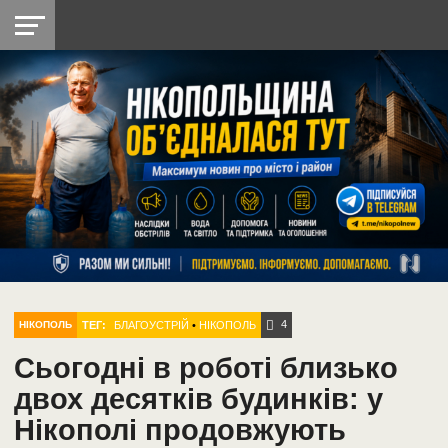
НІКОПОЛЬ
РАДІО
РАЙОН
СІЧЕСЛАВСЬКА
УКРАЇНА
РЕТРО
ЛАЙТ
УКРАЇНА
ДОПОМОГА
НІКОПОЛЬ
4
ТЕГ:
БЛАГОУСТРІЙ
•
НІКОПОЛЬ
НІКОПОЛЬ
Сьогодні в роботі близько
двох десятків будинків: у
Нікополі продовжують