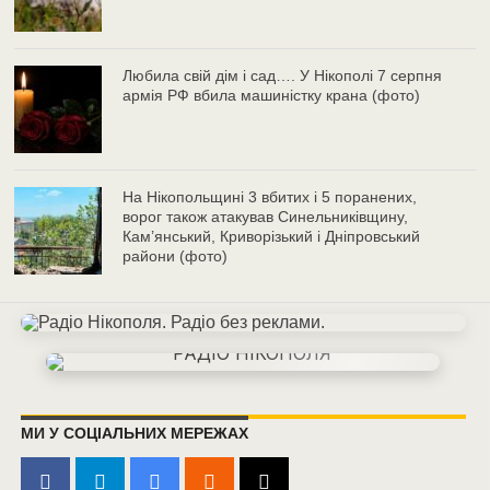
Любила свій дім і сад…. У Нікополі 7 серпня
армія РФ вбила машиністку крана (фото)
На Нікопольщині 3 вбитих і 5 поранених,
ворог також атакував Синельниківщину,
Кам’янський, Криворізький і Дніпровський
райони (фото)
МИ У СОЦІАЛЬНИХ МЕРЕЖАХ