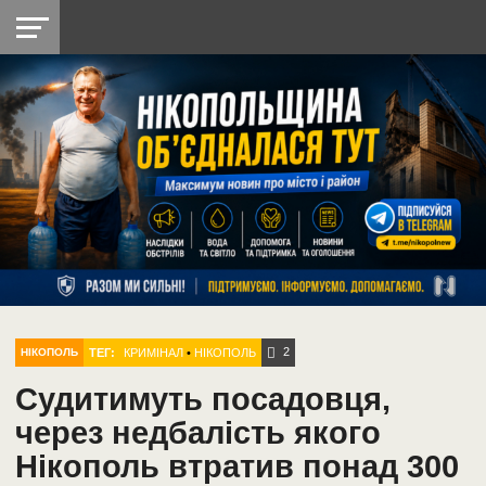
НІКОПОЛЬ
РАДІО
РАЙОН
СІЧЕСЛАВСЬКА
УКРАЇНА
РЕТРО
ЛАЙТ
УКРАЇНА
ДОПОМОГА
НІКОПОЛЬ
2
ТЕГ:
КРИМІНАЛ
•
НІКОПОЛЬ
НІКОПОЛЬ
Судитимуть посадовця,
через недбалість якого
Нікополь втратив понад 300