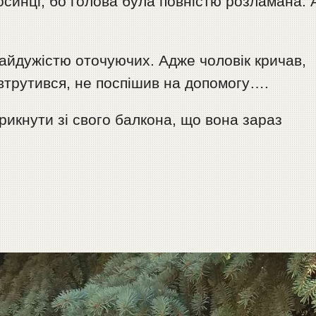
осинці, бо голова була повністю розламана. 
айдужістю оточуючих. Адже чоловік кричав,
 втрутився, не поспішив на допомогу….
крикнути зі свого балкона, що вона зараз
.