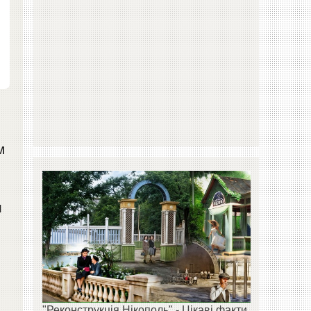
м
н
"Реконструкція Нікополь" - Цікаві факти