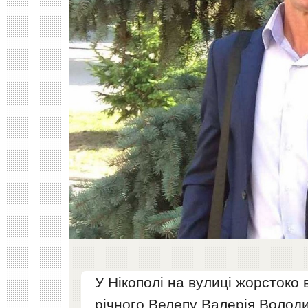
У Нікополі на вулиці жорстоко
річного Велепу Валерія Волод