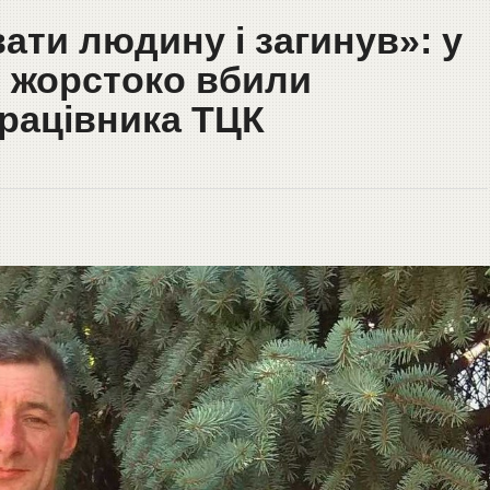
вати людину і загинув»: у
і жорстоко вбили
рацівника ТЦК