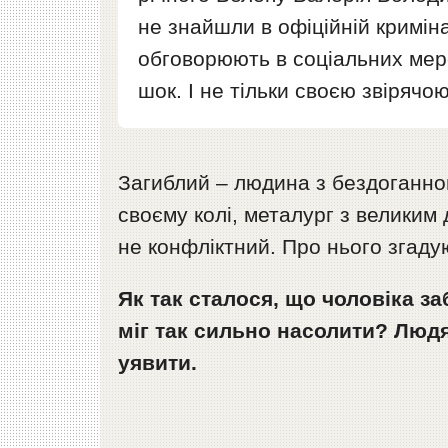
не знайшли в офіційній криміна
обговорюють в соціальних мер
шок. І не тільки своєю звірячо
Загиблий – людина з бездоганно
своєму колі, металург з великим 
не конфліктний. Про нього згаду
Як так сталося, що чоловіка з
міг так сильно насолити?
Людя
уявити.