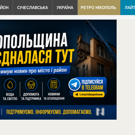
АЙОН
СІЧЕСЛАВСЬКА
УКРАЇНА
РЕТРО НІКОПОЛЬ
ЛАЙ