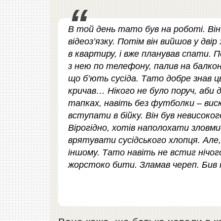
В той день тато був на роботі. Він 
відеоз’язку. Потім він вийшов у дві
в квартиру, і вже планував спати. 
з нею по телефону, палив на балконі
що б’ють сусіда. Тато добре знав ц
кричав… Нікого не було поруч, аби 
тапках, навіть без футболки – виск
вступати в бійку. Він був невисоког
Вірогідно, хотів наполохати зловми
врятувати сусідського хлопця. Але,
іншому. Тато навіть не встиг нічог
жорстоко бити. Зламав череп. Бив н