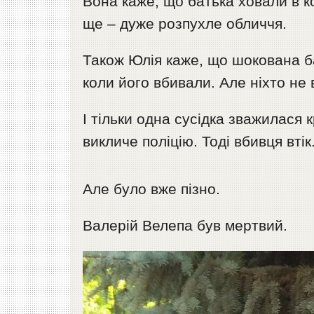
Вона каже, що батька ховали в к
ще – дуже розпухле обличчя.
Також Юлія каже, що шокована б
коли його вбивали. Але ніхто не
І тільки одна сусідка зважилася 
викличе поліцію. Тоді вбивця втік
Але було вже пізно.
Валерій Велепа був мертвий.