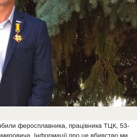
 вбили феросплавника, працівника ТЦК, 53-
имировича. Інформації про це вбивство ми