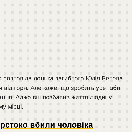
s
розповіла донька загиблого Юлія Велепа.
 від горя. Але каже, що зробить усе, аби
ання. Адже він позбавив життя людину –
му місці.
орстоко вбили чоловіка