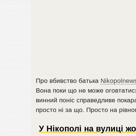
Про вбивство батька
Nikopolnew
Вона поки що не може оговтатися
винний поніс справедливе покар
просто ні за що. Просто на рівно
У Нікополі на вулиці ж