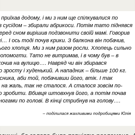
приїхав додому, і ми з ним ще спілкувалися по
р з сусідом – збирали абрикоси. Потім тато піднявся
Перед сном вирішив подзвонити своїй мамі. Говорив
… І ось тоді почув крики. З балкона він побачив,
ього хлопця. Ми з ним разом росли. Хлопець сильно
допомогти. Тато не витримав, і в чому був – в
очив на вулицю…. Навряд чи він збирався
о зросту і худенький. А нападник – більше 100 кг.
сника, аби той, побачивши його, втік. І так
 на жаль, так не сталося. А сталося зовсім по-
о зробити. Вбивця штовхнув його, а потім почав
огами по голові. В кінці стрибнув на голову….
– поділилася жахливими подробицями Юлія