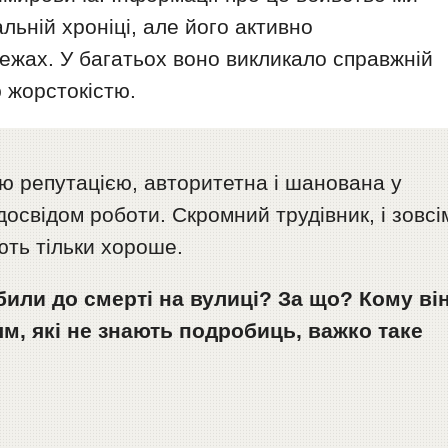
льній хроніці, але його активно
ежах. У багатьох воно викликало справжній
ю жорстокістю.
ю репутацією, авторитетна і шанована у
досвідом роботи. Скромний трудівник, і зовсі
ють тільки хороше.
абили до смерті на вулиці? За що? Кому ві
м, які не знають подробиць, важко таке