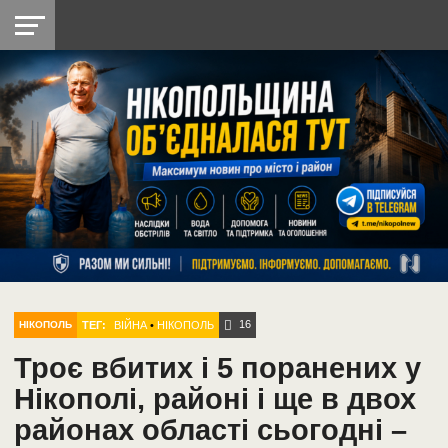
НІКОПОЛЬ
РАДІО
РАЙОН
СІЧЕСЛАВСЬКА
УКРАЇНА
РЕТРО
ЛАЙТ
УКРАЇНА
ДОПОМОГА
НІКОПОЛЬ
16
ТЕГ:
ВІЙНА
•
НІКОПОЛЬ
НІКОПОЛЬ
Троє вбитих і 5 поранених у
Нікополі, районі і ще в двох
районах області сьогодні –