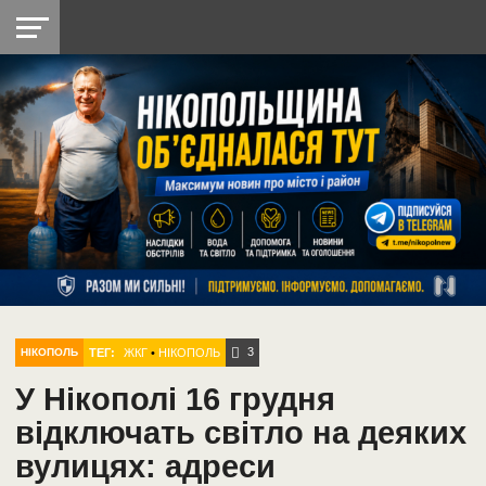
НІКОПОЛЬ
РАДІО
РАЙОН
СІЧЕСЛАВСЬКА
УКРАЇНА
РЕТРО
ЛАЙТ
УКРАЇНА
ДОПОМОГА
НІКОПОЛЬ
3
ТЕГ:
ЖКГ
•
НІКОПОЛЬ
НІКОПОЛЬ
У Нікополі 16 грудня
відключать світло на деяких
вулицях: адреси