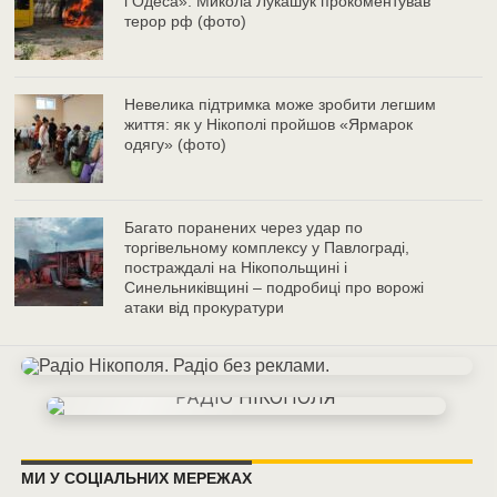
і Одеса»: Микола Лукашук прокоментував
терор рф (фото)
Невелика підтримка може зробити легшим
життя: як у Нікополі пройшов «Ярмарок
одягу» (фото)
Багато поранених через удар по
торгівельному комплексу у Павлограді,
постраждалі на Нікопольщині і
Синельниківщині – подробиці про ворожі
атаки від прокуратури
МИ У СОЦІАЛЬНИХ МЕРЕЖАХ