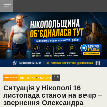
НІКОПОЛЬ
РАДІО
РАЙОН
СІЧЕСЛАВСЬКА
УКРАЇНА
РЕТРО
ЛАЙТ
УКРАЇНА
ДОПОМОГА
НІКОПОЛЬ
5
ТЕГ:
ВІЙНА
•
НІКОПОЛЬ
НІКОПОЛЬ
Ситуація у Нікополі 16
листопада станом на вечір –
звернення Олександра