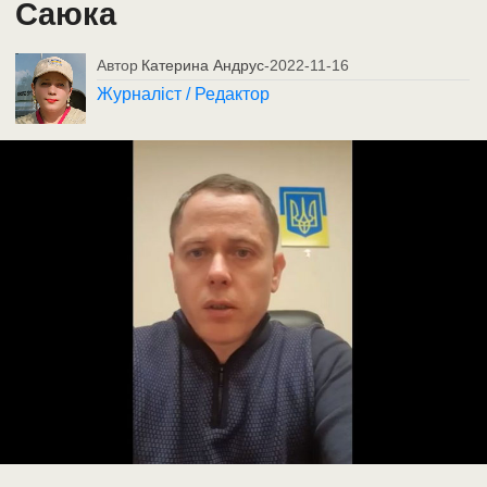
Саюка
Автор
Катерина Андрус
-
2022-11-16
Журналіст / Редактор